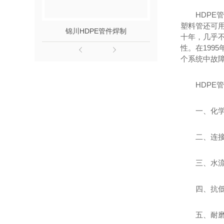
HDPE
塑料管还可用
锦川HDPE管件焊制
锦川HDP
十年，几乎
性。在199
个系统中故
HDPE
一、化
二、连
三、水
四、抗
五、耐磨