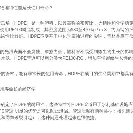
的物理特性能延长使用寿命？
聚乙烯（HDPE）是一种塑料，以其高强的密度比，柔韧性和化学稳
使用PE100树脂制成，其密度范围为930至970 kg / m 3，约
绝缘性比较好。HDPE不受基于电化学腐蚀过程的影响，管材暴露于
E管的光滑表面不会腐蚀、摩擦力低，塑料管不易受到微生物生长的影响
常低。HDPE管道可以用分类为PE100-RC，增加至慢裂纹生长性
来的管材，能有非常长的使用寿命，HDPE在项目的生命周期中都具
使用寿命长的经济学
确定了HDPE的耐用性，这些特性将HDPE管道用于水利基础设施
DPE管道.明显的优势是可以防止泄漏。管道泄漏有两种类型：接头
缝和周向破裂引起），这种问题处理起来也很便捷。