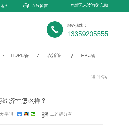
您暂无未读询盘信息!
站地图
在线留言
服务热线：
13359205555
HDPE管
农灌管
PVC管
返回
与经济性怎么样？
分享到：
二维码分享