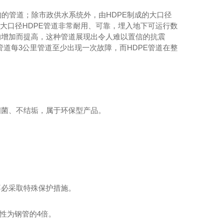
结构的管道；除市政供水系统外，由HDPE制成的大口径
间。大口径HDPE管道非常耐用、可靠，埋入地下可运行数
锦川HDPE管
的增加而提高，这种管道展现出令人难以置信的抗震
管道每3公里管道至少出现一次故障，而HDPE管道在整
细菌、不结垢，属于环保型产品。
不必采取特殊保护措施。
磨性为钢管的4倍。