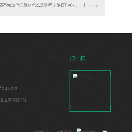
还不知道PVC管材怎么选购吗？陕西PVC-U管厂来教大家
扫一扫
@qq.com
凌区南滨路2号