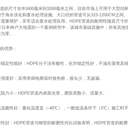
管道的尺寸在Φ1600毫米到3260毫米之间，目前市场上可用于大型
于海水淡化和废水处理设施。大口径的管道可从315-1200CM之
E管道车间
锦川HDPE管道仓库
不需要维护，非常适合废水处理应用。HDPE管道的耐用性随其尺寸
5年日本神户大地震的一个案例研究中，该城市基础设施中；所有其他
障为零。
管的优势：
学稳定性能好：HDPE分子没有极性，化学稳定性好，不滋生藻类及
接强度好：采用承插电熔或对接热熔，接头少，无渗漏。
流阻力小：HDPE管道内表面光滑，磨阻系数小、流量大。
低温脆性好：脆化温度是（-40℃），一般低温条件下（0℃）施工时
性好：HDPE管道与钢管的耐磨性对比试验表明，HDPE管道的耐