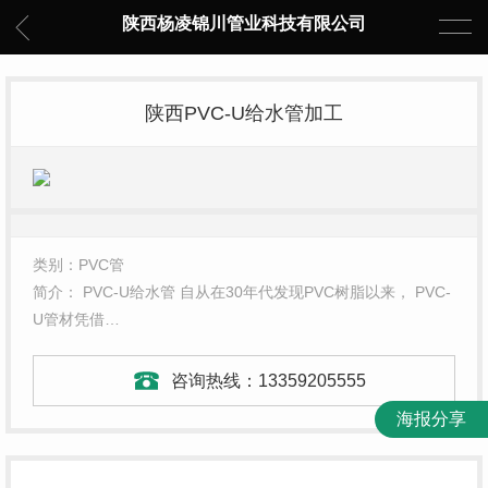
陕西杨凌锦川管业科技有限公司
陕西PVC-U给水管加工
类别：PVC管
简介： PVC-U给水管 自从在30年代发现PVC树脂以来， PVC-
U管材凭借…
咨询热线：
13359205555
海报分享